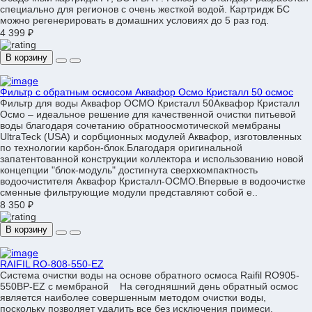
специально для регионов с очень жесткой водой. Картридж БС
можно регенерировать в домашних условиях до 5 раз год.
4 399 ₽
В корзину
Фильтр с обратным осмосом Аквафор Осмо Кристалл 50 осмос
Фильтр для воды Аквафор ОСМО Кристалл 50Аквафор Кристалл
Осмо – идеальное решение для качественной очистки питьевой
воды благодаря сочетанию обратноосмотической мембраны
UltraTeck (USA) и сорбционных модулей Аквафор, изготовленных
по технологии карбон-блок.Благодаря оригинальной
запатентованной конструкции коллектора и использованию новой
концепции "блок-модуль" достигнута сверхкомпактность
водоочистителя Аквафор Кристалл-ОСМО.Впервые в водоочистке
сменные фильтрующие модули представляют собой е..
8 350 ₽
В корзину
RAIFIL RO-808-550-EZ
Система очистки воды на основе обратного осмоса Raifil RO905-
550BP-EZ с мембраной На сегодняшний день обратный осмос
является наиболее совершенным методом очистки воды,
поскольку позволяет удалить все без исключения примеси,