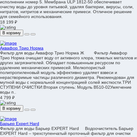
исполнении номер 5. Мембрана ULP 1812-50 обеспечивает
очистку воды до уровня питьевой, удаляя бактерии, вирусы, соли,
нитратов, нитритов и механические примеси. Отличное решение
для семейного использования.
18 199 ₽
В корзину
Аквафор Трио Норма
Фильтр для воды Аквафор Трио Норма Ж Фильтр Аквафор
Трио Норма очищает воду от активного хлора, тяжелых металлов и
других загрязнителей. Обладает повышенным ресурсом по
удалению механических примесей. Мелкопористый
полипропиленовый модуль эффективно удаляет взвеси и
нерастворимые частицы различного диаметра. Рекомендован для
мутной воды с нормальной концентрацией солей жесткости.ТРИ
СТУПЕНИ ОЧИСТКИ:Вторая ступень: Модуль B510-02Умягчение
воды п..
4 799 ₽
В корзину
Барьер Expert Hard
Фильтр для воды Барьер EXPERT Hard Водоочиститель Барьер
EXPERT Hard – трехступенчатый проточный фильтр для очистки