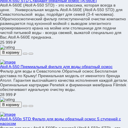
Atoll A-550 STD Стандарт обратный осмос (A-560E)
Atoll A-560E (Atoll A-550 STD) - это классика, которая всегда в
цене. Универсальная модель Atoll A-560E (Atoll A-550 STD) для
Севастопольской воды, подойдет для семей (3-4 человека).
Обратноосмотический фильтр пятиступенчатой очистки компактно
размещается под кухонной мойкой с выводом элегантного
хромированного крана на мойке или столешнице для подачи
чистой питьевой воды - всегда свежей, выжатой специально для
Вас.Atoll A-560E предназна..
25 999 ₽
В корзину
Atoll A-550 Премиальный фильтр для воды обратный осмос
Фильтр для воды в Севастополе.Обратный осмос.Бесплатная
доставка по Крыму! Премиальная модель от именитого бренда
Атолл. Гарантия высочайшего качества исполнения каждой детали.
Оригинальные картриджи Penetek и фирменная мембрана Filmtek
обеспечивают идеальную очистку воды.
28 999 ₽
В корзину
Atoll A-550p STD Фильтр для воды обратный осмос 5 ступеней с
насосом