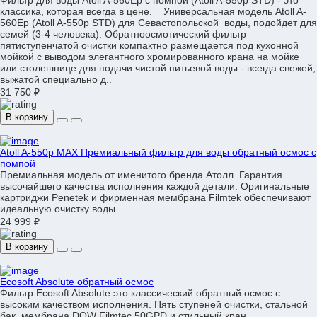
Фильтр для воды Atoll A-560Ep c помпой (Atoll A-550p STD) - это
классика, которая всегда в цене. Универсальная модель Atoll A-
560Ep (Atoll A-550p STD) для Севастопольской воды, подойдет для
семей (3-4 человека). Обратноосмотический фильтр
пятиступенчатой очистки компактно размещается под кухонной
мойкой с выводом элегантного хромированного крана на мойке
или столешнице для подачи чистой питьевой воды - всегда свежей,
выжатой специально д..
31 750 ₽
В корзину
Atoll A-550р MAX Премиальный фильтр для воды обратный осмос с
помпой
Премиальная модель от именитого бренда Атолл. Гарантия
высочайшего качества исполнения каждой детали. Оригинальные
картриджи Penetek и фирменная мембрана Filmtek обеспечивают
идеальную очистку воды.
24 999 ₽
В корзину
Ecosoft Absolute обратный осмос
Фильтр Ecosoft Absolute это классический обратный осмос с
высоким качеством исполнения. Пять ступеней очистки, стальной
бак, мембрана DOW Filmtec 50GPD и стильный кран.