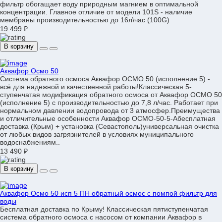
фильтр обогащает воду природным магнием в оптимальной
концентрации. Главное отличие от модели 101S - наличие
мембраны производительностью до 16л\час (100G)
19 499 ₽
В корзину
Аквафор Осмо 50
Система обратного осмоса Аквафор ОСМО 50 (исполнение 5) -
всё для надежной и качественной работы!Классическая 5-
ступенчатая модификация обратного осмоса от Аквафор ОСМО 50
(исполнение 5) с производительностью до 7,8 л/час. Работает при
нормальном давлении водопровода от 3 атмосфер.Преимущества
и отличительные особенности Аквафор ОСМО-50-5-Абесплатная
доставка (Крым) + установка (Севастополь)универсальная очистка
от любых видов загрязнителей в условиях муниципального
водоснабжениям..
13 490 ₽
В корзину
Аквафор Осмо 50 исп 5 ПН обратный осмос с помпой фильтр для
воды
Бесплатная доставка по Крыму! Классическая пятиступенчатая
система обратного осмоса с насосом от компании Аквафор в