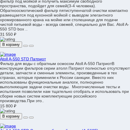
фильтр под мойкой и получить максимум свободного
пространства, подойдет для семей(3-4 человека).
Обратноосмотический фильтр пятиступенчатой очистки компактно
размещается под кухонной мойкой с выводом элегантного
хромированного крана на мойке или столешнице для подачи
чистой питьевой воды - всегда свежей, специально для Вас. Atoll A-
550 STD box ..
31 550 ₽
В корзину
Atoll A-550 STD Патриот
Фильтр для воды с обратным осмосом Atoll A-550 ПатриотВ
конструкции фильтров серии атолл Патриот полностью отсутствуют
детали, запчасти и сменные элементы, произведенные в тех
странах, которые применили к России санкции. Вместо них
использованы функциональные аналоги, полноценно
выполняющие задачи очистки воды. Многочисленные тесты и
испытания позволили нам тщательно отобрать и использовать при
сборке новых систем комплектующие российского
производства.При это..
15 800 ₽
В корзину