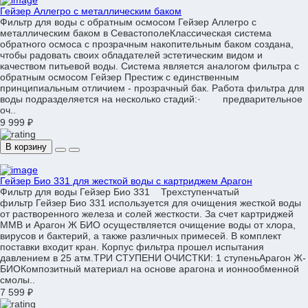
Гейзер Аллегро с металлическим баком
Фильтр для воды с обратным осмосом Гейзер Аллегро с
металлическим баком в СевастополеКлассическая система
обратного осмоса с прозрачным накопительным баком создана,
чтобы радовать своих обладателей эстетическим видом и
качеством питьевой воды. Система является аналогом фильтра с
обратным осмосом Гейзер Престиж с единственным
принципиальным отличием - прозрачный бак. Работа фильтра для
воды подразделяется на несколько стадий:· предварительное
оч..
9 999 ₽
В корзину
Гейзер Био 331 для жесткой воды с картриджем Арагон
Фильтр для воды Гейзер Био 331 Трехступенчатый
фильтр Гейзер Био 331 используется для очищения жесткой воды
от растворенного железа и солей жесткости. За счет картриджей
ММВ и Арагон Ж БИО осуществляется очищение воды от хлора,
вирусов и бактерий, а также различных примесей. В комплект
поставки входит кран. Корпус фильтра прошел испытания
давлением в 25 атм.ТРИ СТУПЕНИ ОЧИСТКИ: 1 ступеньАрагон Ж-
БИОКомпозитный материал на основе арагона и ионнообменной
смолы..
7 599 ₽