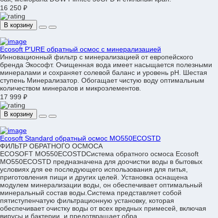
16 250 ₽
В корзину
Ecosoft P'URE обратный осмос с минерализацией
Инновационный фильтр с минерализацией от европейского
бренда Экософт. Очищенная вода имеет насыщается полезными
минералами и сохраняет солевой баланс и уровень pH. Шестая
ступень Минерализатор. Обогащает чистую воду оптимальным
количеством минералов и микроэлементов.
17 999 ₽
В корзину
Ecosoft Standard обратный осмос MO550ECOSTD
ФИЛЬТР ОБРАТНОГО ОСМОСА
ECOSOFT MO550ECOSTDCистема обратного осмоса Ecosoft
MO550ECOSTD предназначена для доочистки воды в бытовых
условиях для ее последующего использования для питья,
приготовления пищи и других целей. Установка оснащена
модулем минерализации воды, он обеспечивает оптимальный
минеральный состав воды.Система представляет собой
пятиступенчатую фильтрационную установку, которая
обеспечивает очистку воды от всех вредных примесей, включая
вирусы и бактерии, и предотвращает обра..