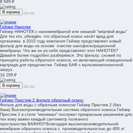
8 599 ₽
В корзину
Гейзер Нанотек
Гейзер НАНОТЕК с наномембраной или никакой "мёртвой воды"
Для тех кто, убеждён, что обратный осмос несёт вред для
организма в 2015 году компания Гейзер представляет новый
фильтр для воды на основе очистки нанофильтрационной
мембраны. Что же он из себя представляет этот НАНОТЕК?
Давайте более подробно разберёмся: Это фильтр, схожий по
принципу работы обратного осмоса, но включающий новационный
картридж для предочистки Гейзер БАФ с мультикомпонентной
загруз..
16 299 ₽
В корзину
Гейзер Престиж 2 фильтр обратный осмос
Фильтр для воды с обратным осмосом Гейзер Престиж 2 (без
бака) Высокопроизводительная система обратного осмоса Гейзер
Престиж 2 в стиле "минимал" послужит прекрасным решением для
тех кому важен каждый сантиметр полезного
пространства.ВАЖНО!!!Благодаря высокопроизводительной
мембране обратного осмоса с производительностью до 400 л/