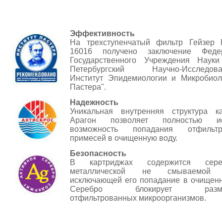
Эффективность
На трехступенчатый фильтр Гейзер
16016 получено заключение Федер
Государственного Учреждения Науки
Петербургский Научно-Исследоват
Институт Эпидемиологии и Микробиол
Пастера".
Надежность
Уникальная внутренняя структура к
Арагон позволяет полностью ис
возможность попадания отфильтр
примесей в очищенную воду.
Безопасность
В картриджах содержится сер
металлической не смываемой 
исключающей его попадание в очищенн
Серебро блокирует размн
отфильтрованных микроорганизмов.