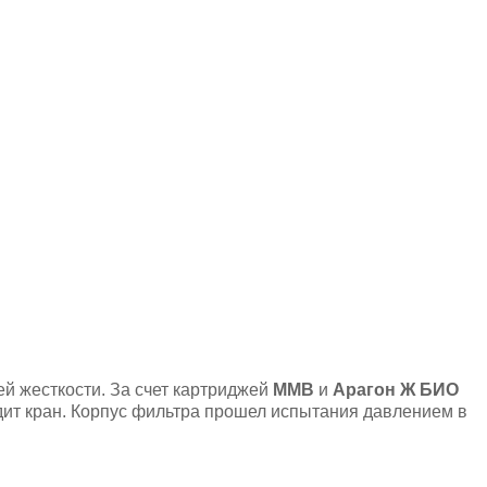
й жесткости. За счет картриджей
ММВ
и
Арагон Ж БИО
одит кран. Корпус фильтра прошел испытания давлением в