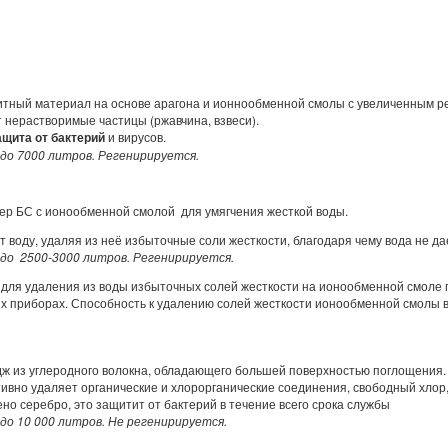
тный материал на основе арагона и ионнообменной смолы с увеличенным ре
 нерастворимые частицы (ржавчина, взвеси).
ащита от бактерий
и вирусов.
 до 7000 литров. Регенирируется.
ер БС с ионообменной смолой для умягчения жесткой воды.
т воду, удаляя из неё избыточные соли жесткости, благодаря чему вода не да
 до
2500-3000 литров. Регенирируется
.
для удаления из воды избыточных солей жесткости на ионообменной смоле пи
х приборах. Способность к удалению солей жесткости ионообменной смолы 
ж из углеродного волокна, обладающего большей поверхностью поглощения.
вно удаляет органические и хлорорганические соединения, свободный хлор,
но серебро, это защитит от бактерий в течение всего срока службы
 до 10 000 литров. Не регенирируется.