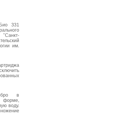
 Био 331
ального
 "Санкт-
ельский
огии им.
артриджа
ключить
ованных
ебро в
форме,
ую воду.
ожение