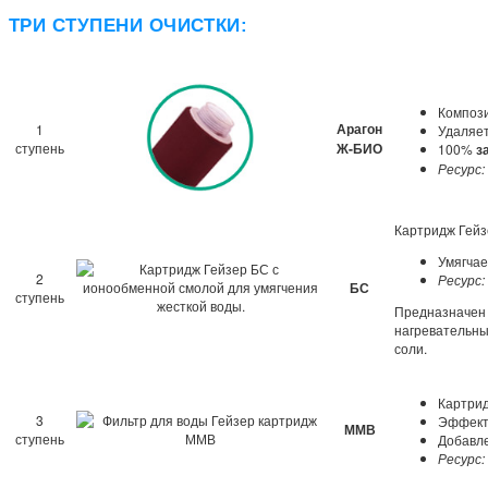
ТРИ СТУПЕНИ ОЧИСТКИ:
Компози
Арагон
1
Удаляет
ступень
Ж-БИО
100%
з
Ресурс:
Картридж Гейз
Умягчае
2
Ресурс:
БС
ступень
Предназначен 
нагревательны
соли.
Картрид
3
Эффекти
ММВ
ступень
Добавле
Ресурс: