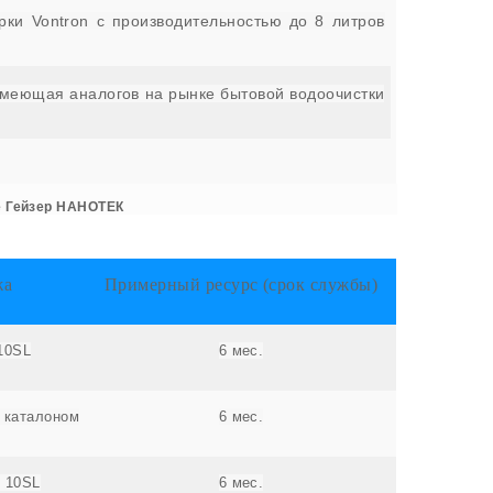
ки Vontron с производительностью до 8 литров
имеющая аналогов на рынке бытовой водоочистки
е Гейзер НАНОТЕК
жа
Примерный ресурс (срок службы)
10SL
6 мес.
с каталоном
6 мес.
- 10SL
6 мес.