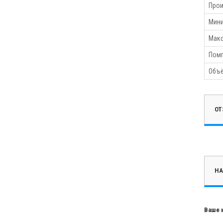
Прои
Мини
Макс
Помп
Объё
ОТ
НА
Ваше 