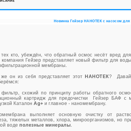
ИСАНИЕ
Новинка Гейзер НАНОТЕК с насосом для
 тех кто, убеждён, что обратный осмос несёт вред дл
у компания Гейзер представляет новый фильтр для вод
офильтрационной мембраны.
 же он из себя представляет этот
НАНОТЕК
? Давай
берёмся:
 фильтр, схожий по принципу работы обратного осм
ационный картридж для предочистки Гейзер БАФ с м
рузкой Каталон
Ag+
и главное - наномембрану.
омембрана выполняет основную очистку от раств
еза, тяжелых металлов, хлора, микроорганизмов, но п
той воде
полезные минералы
.