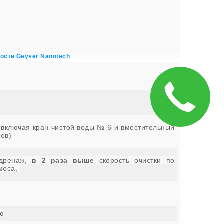
ости Geyser Nanotech
, включая кран чистой воды № 6 и вместительный
ров)
дренаж,
в 2 раза выше
скорость очистки по
моса,
лю