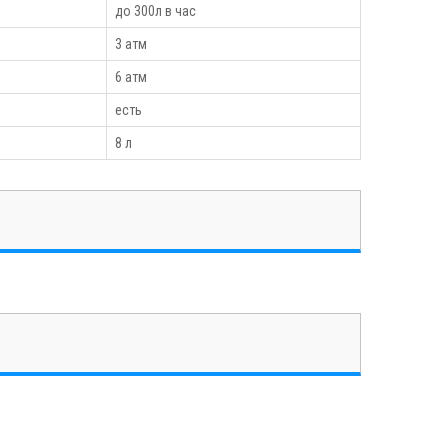
до 300л в час
3 атм
6 атм
есть
8 л