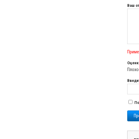
Ваш о
Приме
Оценк
Плох
Введи
По
Пр