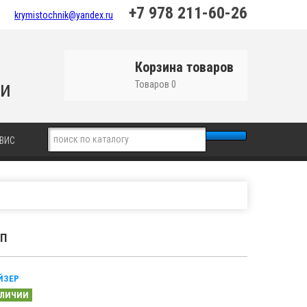
+7 978 211-60-26
krymistochnik@yandex.ru
Корзина товаров
ки
Товаров 0
ВИС
 П
ЙЗЕР
АЛИЧИИ