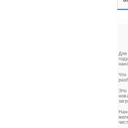
ОП
Для
год
нан
Что
раз
Это
нов
заг
Нан
жел
чис