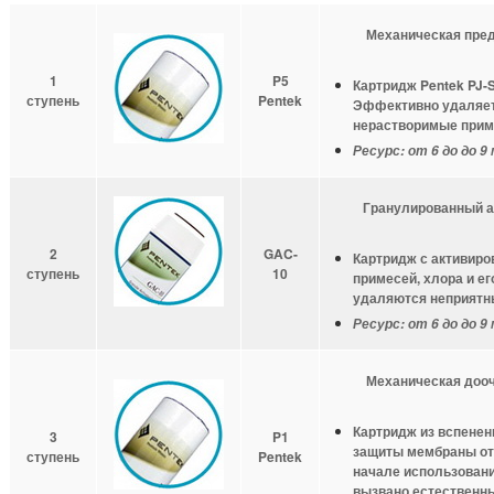
Механическая предоч
1
P5
Картридж Pentek PJ-
ступень
Pentek
Эффективно удаляет 
нерастворимые прим
Ресурс:
от 6 до до 9
Гранулированный ак
2
GAC-
Картридж с активиро
ступень
10
примесей, хлора и е
удаляются неприятны
Ресурс:
от 6 до до 9
Механическая доочис
Картридж из вспенен
3
P1
защиты мембраны от 
ступень
Pentek
начале использовани
вызвано естественн