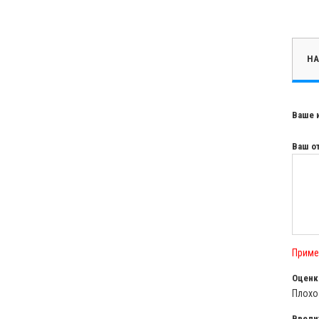
НА
Ваше 
Ваш о
Приме
Оценк
Плох
Введи