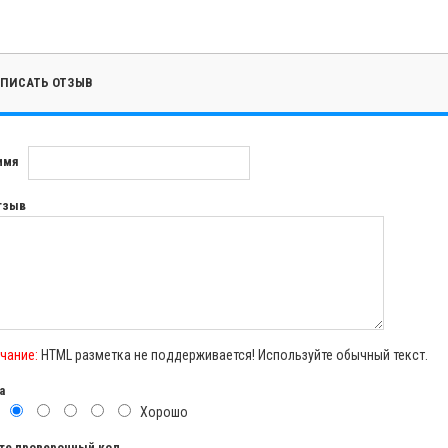
ПИСАТЬ ОТЗЫВ
имя
тзыв
чание:
HTML разметка не поддерживается! Используйте обычный текст.
а
о
Хорошо
те проверочный код