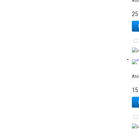
Ato
25
Ato
15