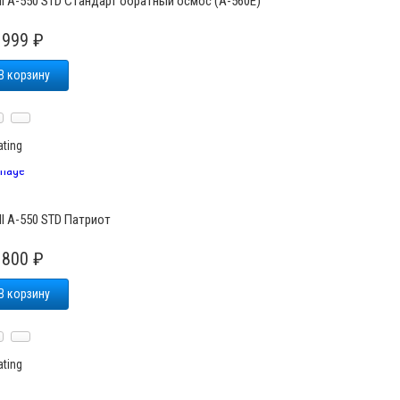
ll A-550 STD Стандарт обратный осмос (A-560E)
 999 ₽
В корзину
ll A-550 STD Патриот
 800 ₽
В корзину