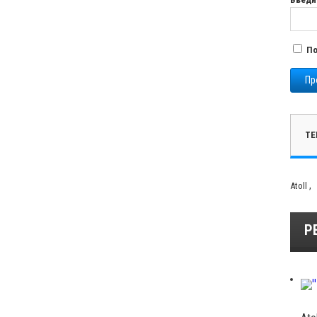
По
Пр
ТЕ
,
Atoll
Р