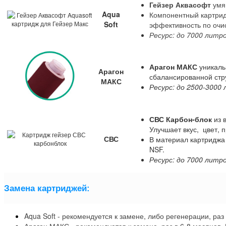
Гейзер Аквасофт
умяг
Aqua
Компонентный картрид
Soft
эффективность по очис
Ресурс: до 7000 литр
Арагон МАКС
уникаль
Арагон
сбалансированной стр
МАКС
Ресурс: до 2500-3000
СВС Карбон-блок
из 
Улучшает вкус, цвет, 
СВС
В материал картриджа
NSF.
Ресурс: до 7000 литр
Замена картриджей:
Aqua Soft - рекомендуется к замене, либо регенерации, раз 