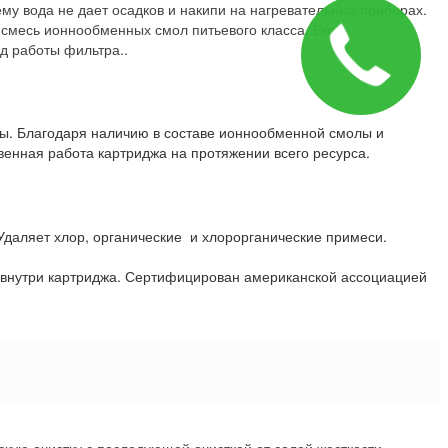
ему вода не дает осадков и накипи на нагревательных приборах.
смесь ионнообменных смол питьевого класса. Его
д работы фильтра..
ды. Благодаря наличию в составе ионнообменной смолы и
венная работа картриджа на протяжении всего ресурса.
 Удаляет хлор, органические и хлорорганические примеси.
й внутри картриджа. Сертифицирован американской ассоциацией