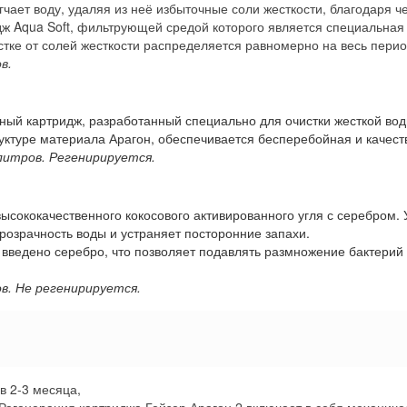
чает воду, удаляя из неё избыточные соли жесткости, благодаря ч
ж Aqua Soft, фильтрующей средой которого является специальная 
тке от солей жесткости распределяется равномерно на весь перио
ов.
ный картридж, разработанный специально для очистки жесткой во
уктуре материала Арагон, обеспечивается бесперебойная и качест
 литров. Регенирируется.
высококачественного кокосового активированного угля с серебром.
прозрачность воды и устраняет посторонние запахи.
 введено серебро, что позволяет подавлять размножение бактери
ов. Не регенирируется.
в 2-3 месяца,