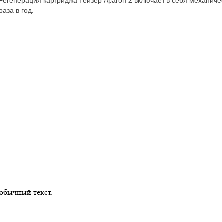
 Регенерация картриджа Гейзер Арагон 2 включает в себя механиче
аза в год.
обычный текст.