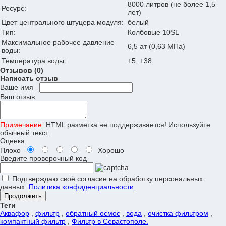
8000 литров (не более 1,5
Ресурс:
лет)
Цвет центрального штуцера модуля:
белый
Тип:
Колбовые 10SL
Максимальное рабочее давление
6,5 ат (0,63 МПа)
воды:
Температура воды:
+5..+38
Отзывов (0)
Написать отзыв
Ваше имя
Ваш отзыв
Примечание:
HTML разметка не поддерживается! Используйте
обычный текст.
Оценка
Плохо
Хорошо
Введите проверочный код
Подтверждаю своё согласие на обработку персональных
данных.
Политика конфиденциальности
Продолжить
Теги
Аквафор
,
фильтр
,
обратный осмос
,
вода
,
очистка фильтром
,
компактный фильтр
,
Фильтр в Севастополе.