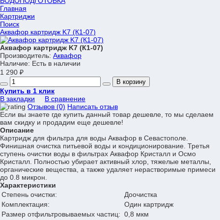
ВОДОПОДГОТОВКА
Главная
Картриджи
Поиск
Аквафор картридж K7 (К1-07)
Аквафор картридж K7 (К1-07)
Производитель:
Аквафор
Наличие:
Есть в наличии
1 290 ₽
В корзину
Купить в 1 клик
В закладки
В сравнение
Отзывов (0)
Написать отзыв
Если вы знаете где купить данный товар дешевле, то мы сделаем
вам скидку и продадим еще дешевле!
Описание
Картридж для фильтра для воды Аквафор в Севастополе.
Финишная очистка питьевой воды и кондиционирование. Третья
ступень очистки воды в фильтрах Аквафор Кристалл и Осмо
Кристалл. Полностью убирает активный хлор, тяжелые металлы,
органические вещества, а также удаляет нерастворимые примеси
до 0.8 микрон.
Характеристики
Степень очистки:
Доочистка
Комплектация:
Один картридж
Размер отфильтровываемых частиц:
0,8 мкм