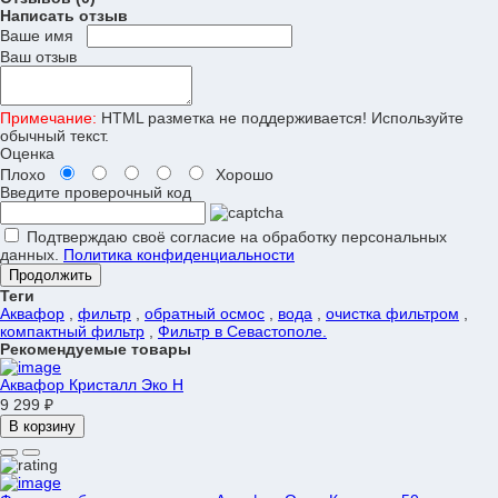
Написать отзыв
Ваше имя
Ваш отзыв
Примечание:
HTML разметка не поддерживается! Используйте
обычный текст.
Оценка
Плохо
Хорошо
Введите проверочный код
Подтверждаю своё согласие на обработку персональных
данных.
Политика конфиденциальности
Продолжить
Теги
Аквафор
,
фильтр
,
обратный осмос
,
вода
,
очистка фильтром
,
компактный фильтр
,
Фильтр в Севастополе.
Рекомендуемые товары
Аквафор Кристалл Эко Н
9 299 ₽
В корзину