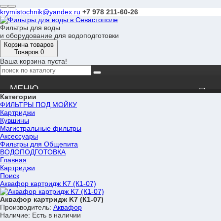
krymistochnik@yandex.ru
+7 978 211-60-26
Фильтры для воды
и оборудование для водоподготовки
Корзина товаров
Товаров 0
Ваша корзина пуста!
Категории
ФИЛЬТРЫ ПОД МОЙКУ
Новости
Картриджи
Кувшины
Магистральные фильтры
Оплата
Аксессуары
Фильтры для Общепита
ВОДОПОДГОТОВКА
Доставка
Главная
Картриджи
Поиск
Вопрос-ответ
Аквафор картридж K7 (К1-07)
Аквафор картридж K7 (К1-07)
Сервис
Производитель:
Аквафор
Наличие:
Есть в наличии