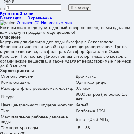
1 290 ₽
В корзину
Купить в 1 клик
В закладки
В сравнение
Отзывов (0)
Написать отзыв
Если вы знаете где купить данный товар дешевле, то мы сделаем
вам скидку и продадим еще дешевле!
Описание
Картридж для фильтра для воды Аквафор в Севастополе.
Финишная очистка питьевой воды и кондиционирование. Третья
ступень очистки воды в фильтрах Аквафор Кристалл и Осмо
Кристалл. Полностью убирает активный хлор, тяжелые металлы,
органические вещества, а также удаляет нерастворимые примеси
до 0.8 микрон.
Характеристики
Степень очистки:
Доочистка
Комплектация:
Один картридж
Размер отфильтровываемых частиц:
0,8 мкм
8000 литров (не более 1,5
Ресурс:
лет)
Цвет центрального штуцера модуля:
белый
Тип:
Колбовые 10SL
Максимальное рабочее давление
6,5 ат (0,63 МПа)
воды:
Температура воды:
+5..+38
Отзывов (0)